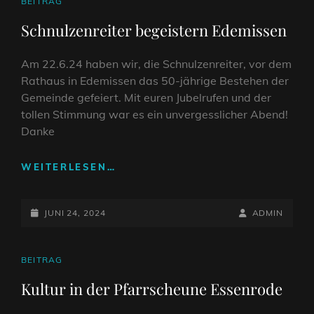
CAT
BEITRAG
LINKS
Schnulzenreiter begeistern Edemissen
Am 22.6.24 haben wir, die Schnulzenreiter, vor dem
Rathaus in Edemissen das 50-jährige Bestehen der
Gemeinde gefeiert. Mit euren Jubelrufen und der
tollen Stimmung war es ein unvergesslicher Abend!
Danke
SCHNULZENREITER
WEITERLESEN…
BEGEISTERN
EDEMISSEN
POSTED-
BY
BYLINE
JUNI 24, 2024
ADMIN
ON
LINE
CAT
BEITRAG
LINKS
Kultur in der Pfarrscheune Essenrode