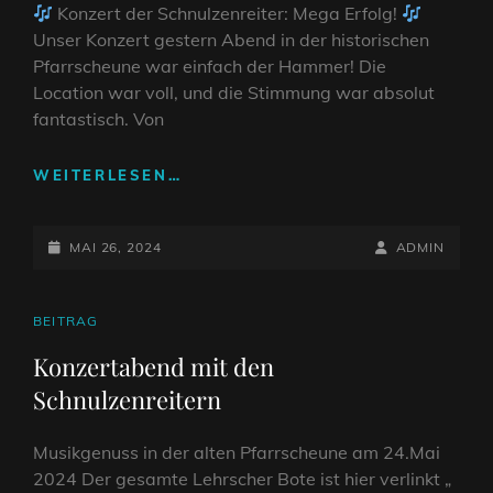
Konzert der Schnulzenreiter: Mega Erfolg!
Unser Konzert gestern Abend in der historischen
Pfarrscheune war einfach der Hammer! Die
Location war voll, und die Stimmung war absolut
fantastisch. Von
KULTUR
WEITERLESEN…
IN
DER
POSTED-
PFARRSCHEUNE
BY
BYLINE
MAI 26, 2024
ADMIN
ESSENRODE
ON
LINE
CAT
BEITRAG
LINKS
Konzertabend mit den
Schnulzenreitern
Musikgenuss in der alten Pfarrscheune am 24.Mai
2024 Der gesamte Lehrscher Bote ist hier verlinkt „