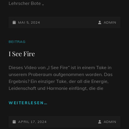
Lehrscher Bote „
POSTED-
BY
BYLINE
MAI 5, 2024
ADMIN
ON
LINE
CAT
BEITRAG
LINKS
I See Fire
Dieses Video von „I See Fire“ ist in einem Take in
unserem Proberaum aufgenommen worden. Das
Ergebnis? Ein einziger Take, der all die Energie,
Leidenschaft und Harmonie einfängt, die die
I
WEITERLESEN…
SEE
FIRE
POSTED-
BY
BYLINE
APRIL 17, 2024
ADMIN
ON
LINE