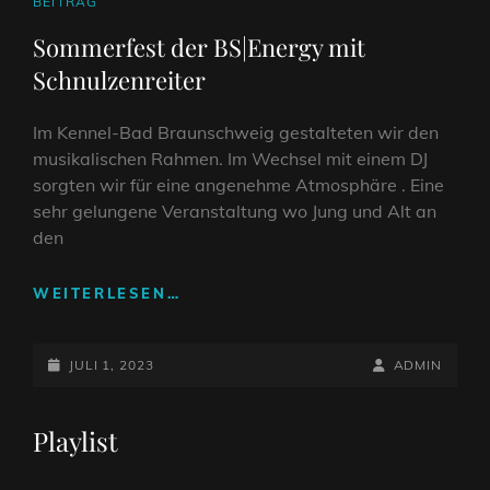
CAT
BEITRAG
LINKS
Sommerfest der BS|Energy mit
Schnulzenreiter
Im Kennel-Bad Braunschweig gestalteten wir den
musikalischen Rahmen. Im Wechsel mit einem DJ
sorgten wir für eine angenehme Atmosphäre . Eine
sehr gelungene Veranstaltung wo Jung und Alt an
den
SOMMERFEST
WEITERLESEN…
DER
BS|ENERGY
POSTED-
MIT
BY
BYLINE
JULI 1, 2023
ADMIN
SCHNULZENREITER
ON
LINE
Playlist