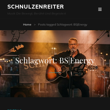
SCHNULZENREITER
Musik Die Bewegt, Berührt Und Begeistert
Home
>
Posts tagged
Schlagwort:
BS|Energy
Schlagwort:
BS|Energy