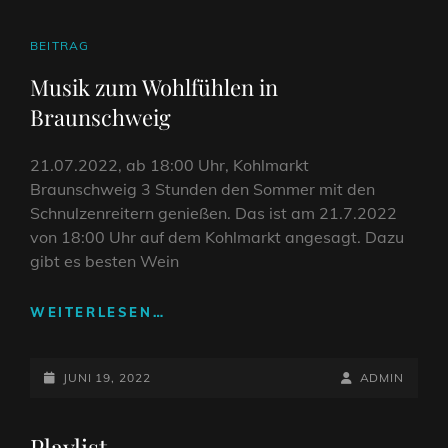
CAT
BEITRAG
LINKS
Musik zum Wohlfühlen in
Braunschweig
21.07.2022, ab 18:00 Uhr, Kohlmarkt
Braunschweig 3 Stunden den Sommer mit den
Schnulzenreitern genießen. Das ist am 21.7.2022
von 18:00 Uhr auf dem Kohlmarkt angesagt. Dazu
gibt es besten Wein
MUSIK
WEITERLESEN…
ZUM
WOHLFÜHLEN
POSTED-
IN
BY
BYLINE
JUNI 19, 2022
ADMIN
BRAUNSCHWEIG
ON
LINE
Playlist