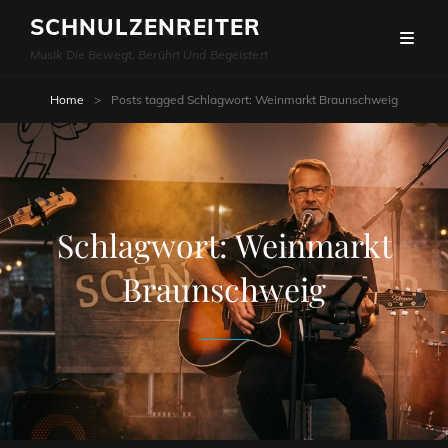
SCHNULZENREITER
Musik Die Bewegt, Berührt Und Begeistert
Home
>
Posts tagged
Schlagwort:
Weinmarkt Braunschweig
Schlagwort:
Weinmarkt
Braunschweig