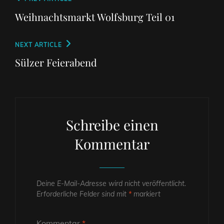
Beitragsnavigation
Post
Weihnachtsmarkt Wolfsburg Teil 01
Next
NEXT ARTICLE
Post
Sülzer Feierabend
Schreibe einen
Kommentar
Deine E-Mail-Adresse wird nicht veröffentlicht.
Erforderliche Felder sind mit
*
markiert
Kommentar
*