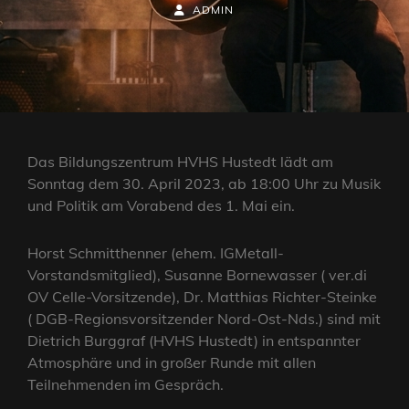
ON
BY
BYLINE
ADMIN
LINE
Das Bildungszentrum HVHS Hustedt lädt am
Sonntag dem 30. April 2023, ab 18:00 Uhr zu Musik
und Politik am Vorabend des 1. Mai ein.
Horst Schmitthenner (ehem. IGMetall-
Vorstandsmitglied), Susanne Bornewasser ( ver.di
OV Celle-Vorsitzende), Dr. Matthias Richter-Steinke
( DGB-Regionsvorsitzender Nord-Ost-Nds.) sind mit
Dietrich Burggraf (HVHS Hustedt) in entspannter
Atmosphäre und in großer Runde mit allen
Teilnehmenden im Gespräch.