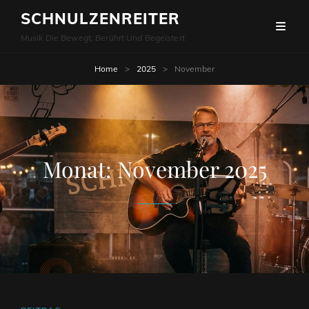
SCHNULZENREITER
Musik Die Bewegt, Berührt Und Begeistert
Home
>
2025
>
November
Monat:
November 2025