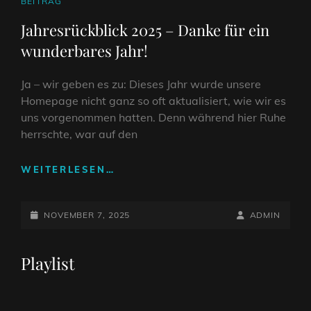
CAT
BEITRAG
LINKS
Jahresrückblick 2025 – Danke für ein
wunderbares Jahr!
Ja – wir geben es zu: Dieses Jahr wurde unsere
Homepage nicht ganz so oft aktualisiert, wie wir es
uns vorgenommen hatten. Denn während hier Ruhe
herrschte, war auf den
JAHRESRÜCKBLICK
WEITERLESEN…
2025
–
POSTED-
DANKE
BY
BYLINE
NOVEMBER 7, 2025
ADMIN
FÜR
ON
LINE
EIN
Playlist
WUNDERBARES
JAHR!