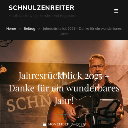
SCHNULZENREITER
Musik Die Bewegt, Berührt Und Begeistert
Home
>
Beitrag
>
Jahresrückblick 2025 – Danke für ein wunderbares
Jahr!
Jahresrückblick 2025 –
Danke für ein wunderbares
Jahr!
POSTED-
NOVEMBER 7, 2025