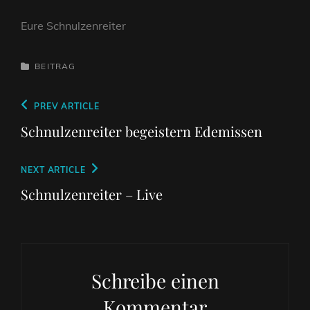
Eure Schnulzenreiter
CATEGORIES
BEITRAG
Beitragsnavigation
Previous
PREV ARTICLE
Post
Schnulzenreiter begeistern Edemissen
Next
NEXT ARTICLE
Post
Schnulzenreiter – Live
Schreibe einen
Kommentar