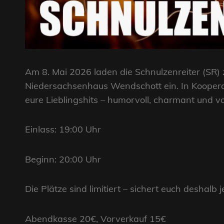
Am 8. Mai 2026 laden die Schnulzenreiter (SR) 
Niedersachsenhaus Wendschott ein. In Koopera
eure Lieblingshits – humorvoll, charmant und vo
Einlass: 19:00 Uhr
Beginn: 20:00 Uhr
Die Plätze sind limitiert – sichert euch deshalb j
Abendkasse 20€, Vorverkauf 15€