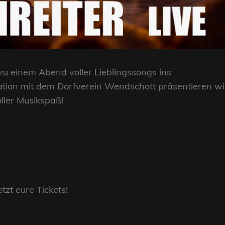
zu einem Abend voller Lieblingssongs ins
tion mit dem Dorfverein Wendschott präsentieren wi
ller Musikspaß!
etzt eure Tickets!