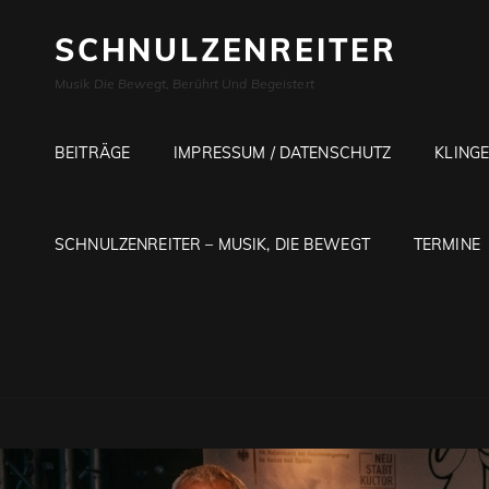
SCHNULZENREITER
Musik Die Bewegt, Berührt Und Begeistert
BEITRÄGE
IMPRESSUM / DATENSCHUTZ
KLING
SCHNULZENREITER – MUSIK, DIE BEWEGT
TERMINE