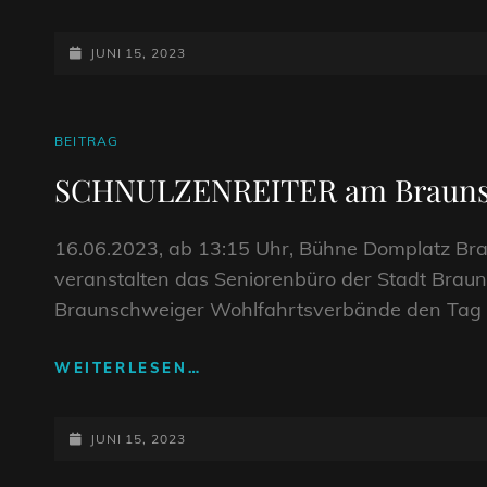
UNTERSTÜTZEN
PLAN
POSTED-
JUNI 15, 2023
ON
CAT
BEITRAG
LINKS
SCHNULZENREITER am Brauns
16.06.2023, ab 13:15 Uhr, Bühne Domplatz Bra
veranstalten das Seniorenbüro der Stadt Brau
Braunschweiger Wohlfahrtsverbände den Tag d
SCHNULZENREITER
WEITERLESEN…
AM
BRAUNSCHWEIGER
POSTED-
DOM!
JUNI 15, 2023
ON