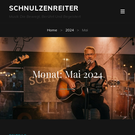
SCHNULZENREITER
Musik Die Bewegt, Berührt Und Begeistert
Home
>
2024
>
Mai
Monat:
Mai 2024