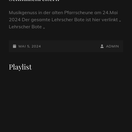
Musikgenuss in der alten Pfarrscheune am 24.Mai
2024 Der gesamte Lehrscher Bote ist hier verlinkt „
Lehrscher Bote „
POSTED-
BY
BYLINE
MAI 5, 2024
ADMIN
ON
LINE
Playlist