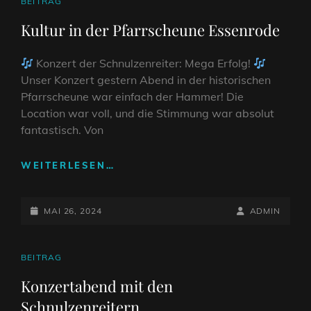
CAT
BEITRAG
LINKS
Kultur in der Pfarrscheune Essenrode
Konzert der Schnulzenreiter: Mega Erfolg!
Unser Konzert gestern Abend in der historischen
Pfarrscheune war einfach der Hammer! Die
Location war voll, und die Stimmung war absolut
fantastisch. Von
KULTUR
WEITERLESEN…
IN
DER
POSTED-
PFARRSCHEUNE
BY
BYLINE
MAI 26, 2024
ADMIN
ESSENRODE
ON
LINE
CAT
BEITRAG
LINKS
Konzertabend mit den
Schnulzenreitern